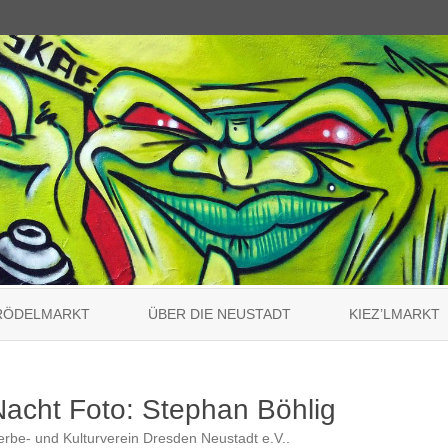
Skip
to
RÖDELMARKT
ÜBER DIE NEUSTADT
KIEZ’LMARKT
content
acht Foto: Stephan Böhlig
rbe- und Kulturverein Dresden Neustadt e.V.
.