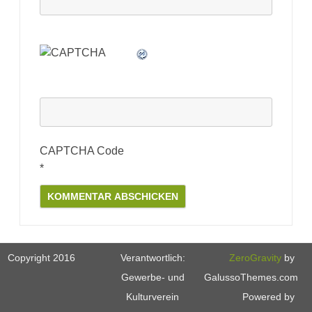
CAPTCHA Code
*
Copyright 2016
Verantwortlich:
ZeroGravity
by
Gewerbe- und
GalussoThemes.com
Kulturverein
Powered by