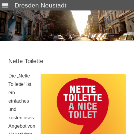
Dresden Neustadt
Skip
to
content
Nette Toilette
Die „Nette
Toilette“ ist
ein
einfaches
und
kostenloses
Angebot von