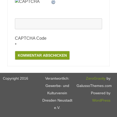
CAPTCHA Code
*
Copyright 2016
Verantwortlich:
ZeroGravity
by
Gewerbe- und
GalussoThemes.com
Kulturverein
Powered by
Dresden Neustadt
WordPress
e.V.